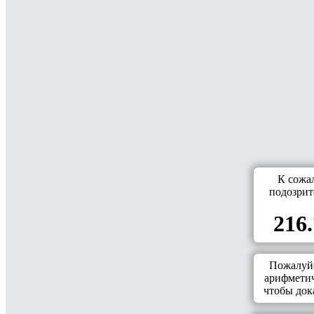
К сожа
подозрит
216.
Пожалуйс
арифметич
чтобы дока