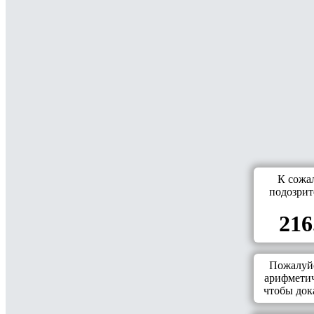
К сожа
подозрит
216
Пожалуйс
арифметич
чтобы дока