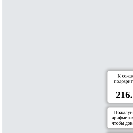
К сожа
подозрит
216.
Пожалуйс
арифметич
чтобы дока