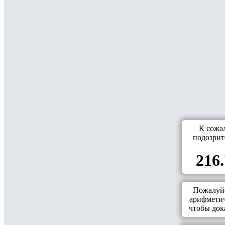
К сожа
подозрит
216.
Пожалуйс
арифметич
чтобы дока