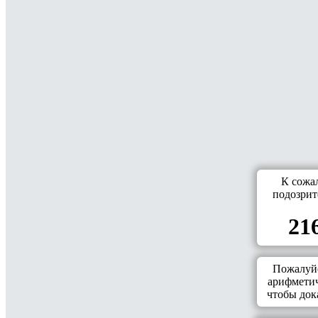
К сожа
подозрит
216
Пожалуйс
арифметич
чтобы дока