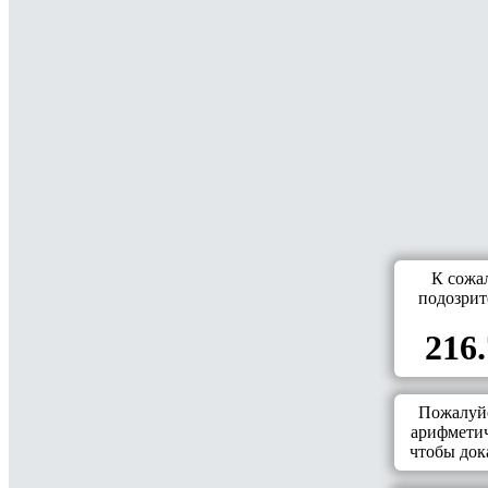
К сожа
подозрит
216.
Пожалуйс
арифметич
чтобы дока