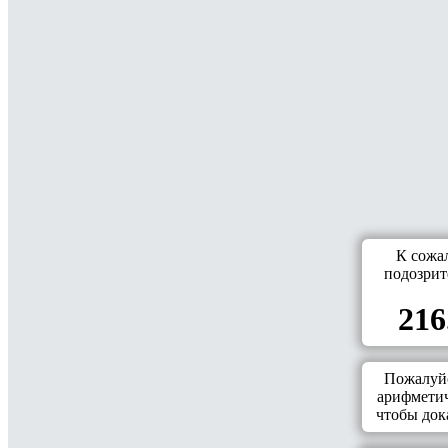
К сожа
подозрит
216
Пожалуйс
арифметич
чтобы дока