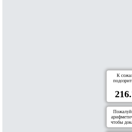
К сожа
подозрит
216.
Пожалуйс
арифметич
чтобы дока