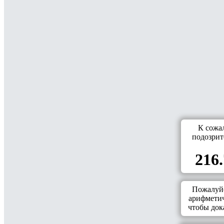
К сожа
подозрит
216.
Пожалуйс
арифметич
чтобы дока