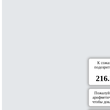
К сожа
подозрит
216.
Пожалуйс
арифметич
чтобы дока