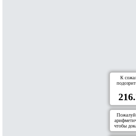
К сожа
подозрит
216.
Пожалуйс
арифметич
чтобы дока