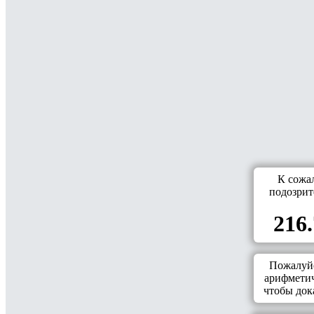
К сожа
подозрит
216.
Пожалуйс
арифметич
чтобы дока