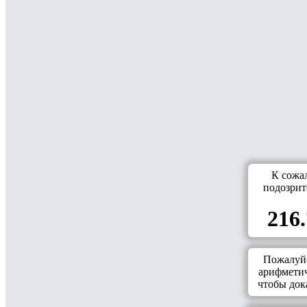
К сожа
подозрит
216.
Пожалуйс
арифметич
чтобы дока