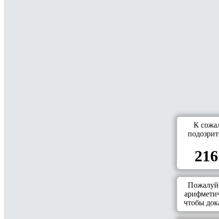
К сожа
подозрит
216
Пожалуйс
арифметич
чтобы дока