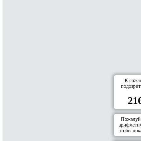
К сожа
подозрит
216
Пожалуйс
арифметич
чтобы дока