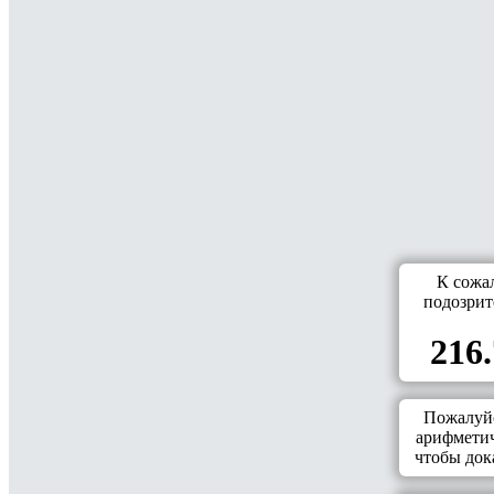
К сожа
подозрит
216.
Пожалуйс
арифметич
чтобы дока