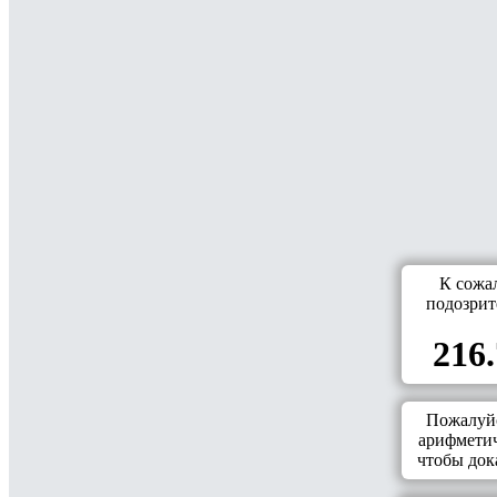
К сожа
подозрит
216.
Пожалуйс
арифметич
чтобы дока