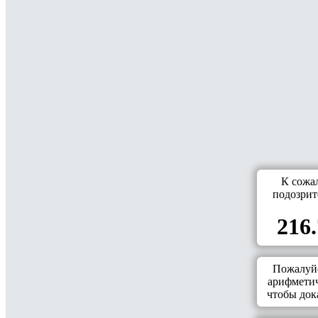
К сожа
подозрит
216.
Пожалуйс
арифметич
чтобы дока