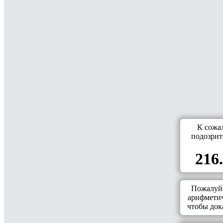
К сожа
подозрит
216.
Пожалуйс
арифметич
чтобы дока