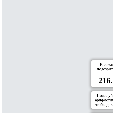
К сожа
подозрит
216.
Пожалуйс
арифметич
чтобы дока