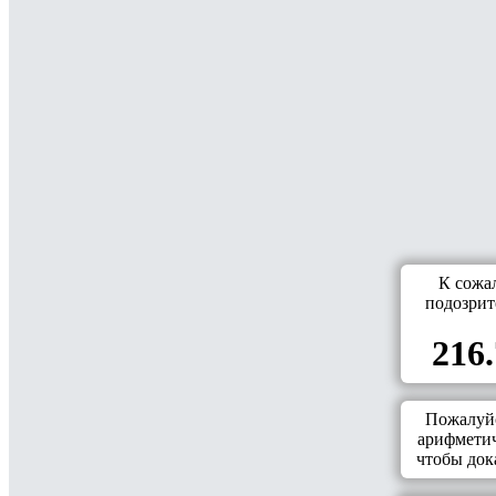
К сожа
подозрит
216.
Пожалуйс
арифметич
чтобы дока