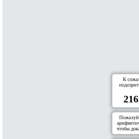
К сожа
подозрит
216
Пожалуйс
арифметич
чтобы дока