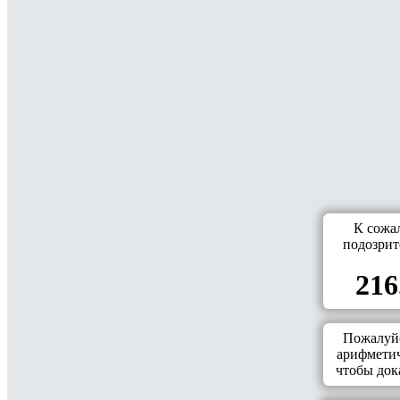
К сожа
подозрит
216
Пожалуйс
арифметич
чтобы дока