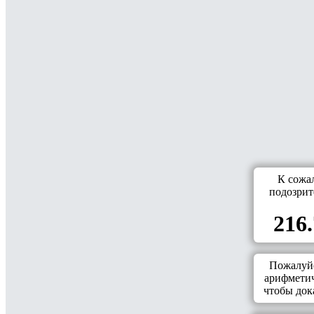
К сожа
подозрит
216.
Пожалуйс
арифметич
чтобы дока