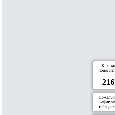
К сожа
подозрит
216
Пожалуйс
арифметич
чтобы дока