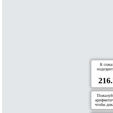
К сожа
подозрит
216.
Пожалуйс
арифметич
чтобы дока