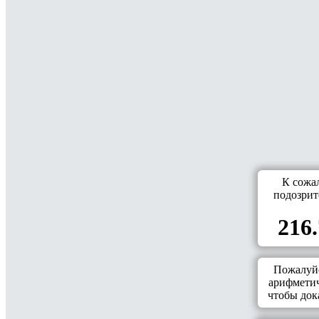
К сожа
подозрит
216.
Пожалуйс
арифметич
чтобы дока