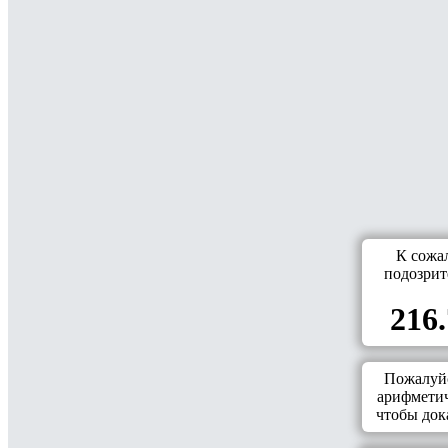
К сожа
подозрит
216.
Пожалуйс
арифметич
чтобы дока