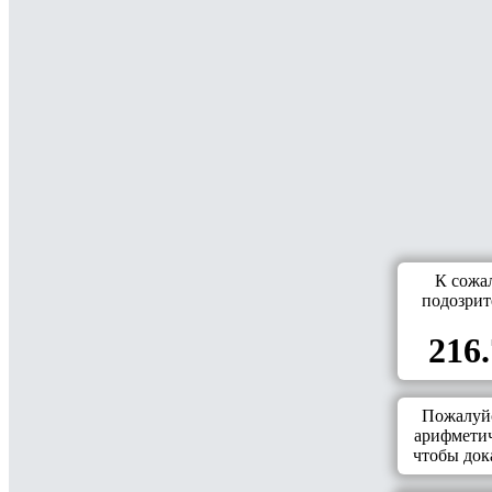
К сожа
подозрит
216.
Пожалуйс
арифметич
чтобы дока