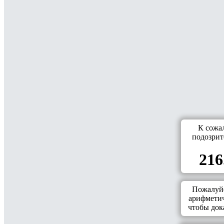
К сожа
подозрит
216
Пожалуйс
арифметич
чтобы дока