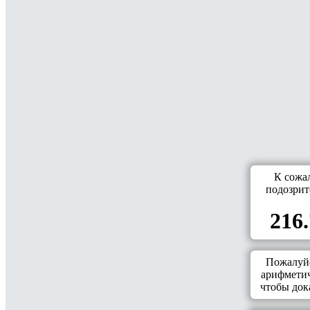
К сожа
подозрит
216.
Пожалуйс
арифметич
чтобы дока