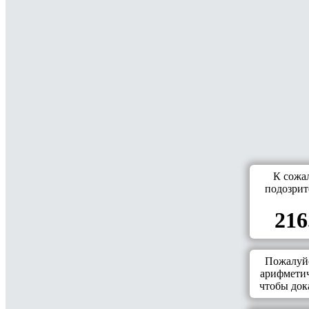
К сожа
подозрит
216
Пожалуйс
арифметич
чтобы дока