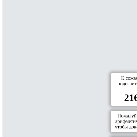
К сожа
подозрит
216
Пожалуйс
арифметич
чтобы дока