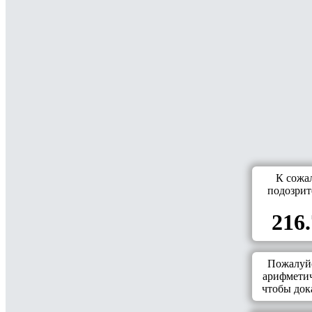
К сожа
подозрит
216.
Пожалуйс
арифметич
чтобы дока