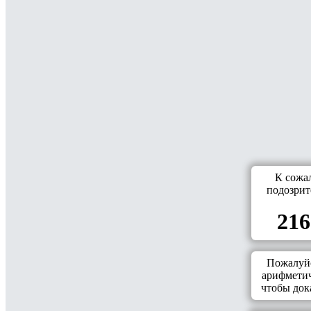
К сожа
подозрит
216
Пожалуйс
арифметич
чтобы дока