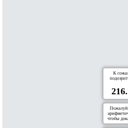
К сожа
подозрит
216.
Пожалуйс
арифметич
чтобы дока