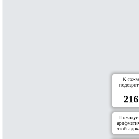
К сожа
подозрит
216
Пожалуйс
арифметич
чтобы дока