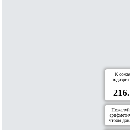
К сожа
подозрит
216.
Пожалуйс
арифметич
чтобы дока