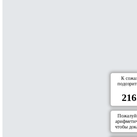
К сожа
подозрит
216
Пожалуйс
арифметич
чтобы дока