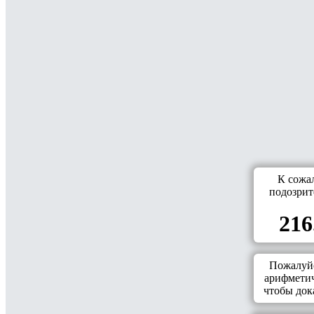
К сожа
подозрит
216
Пожалуйс
арифметич
чтобы дока