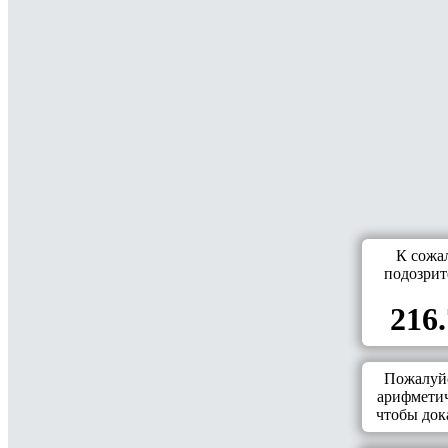
К сожа
подозрит
216.
Пожалуйс
арифметич
чтобы дока