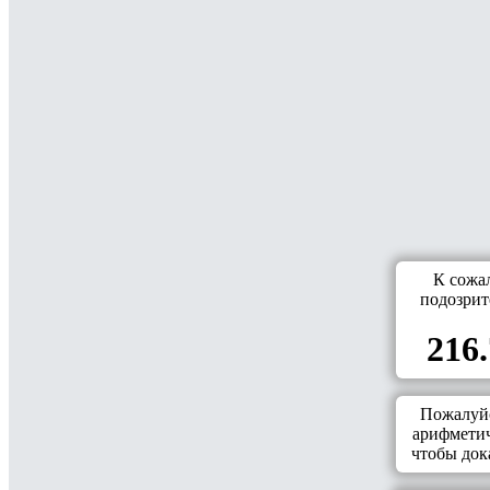
К сожа
подозрит
216.
Пожалуйс
арифметич
чтобы дока