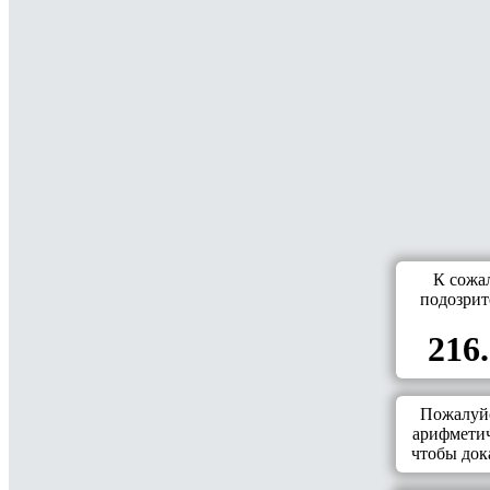
К сожа
подозрит
216.
Пожалуйс
арифметич
чтобы дока