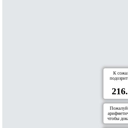
К сожа
подозрит
216.
Пожалуйс
арифметич
чтобы дока