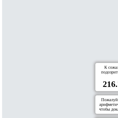
К сожа
подозрит
216.
Пожалуйс
арифметич
чтобы дока