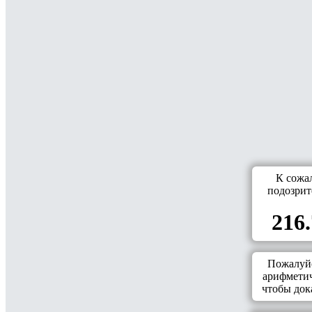
К сожа
подозрит
216.
Пожалуйс
арифметич
чтобы дока