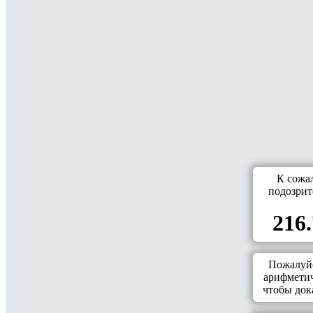
К сожа
подозрит
216.
Пожалуйс
арифметич
чтобы дока