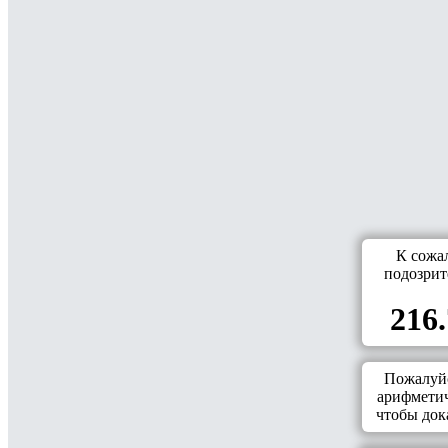
К сожа
подозрит
216.
Пожалуйс
арифметич
чтобы дока