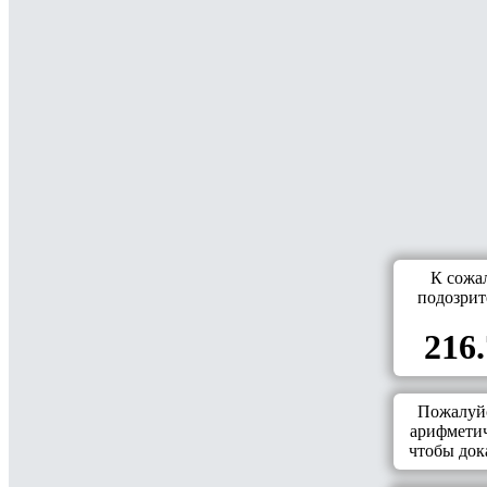
К сожа
подозрит
216.
Пожалуйс
арифметич
чтобы дока