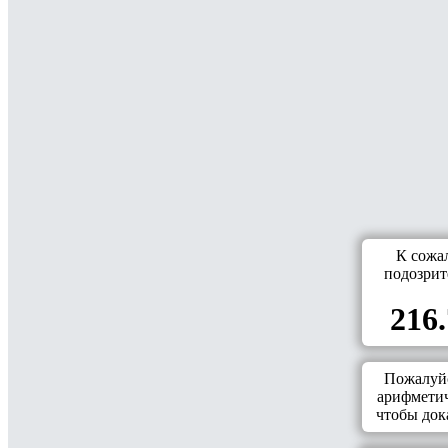
К сожа
подозрит
216.
Пожалуйс
арифметич
чтобы дока